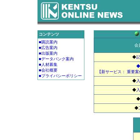
コンテンツ
■購読案内
会
■広告案内
■出版案内
◆
■データバンク案内
■人材募集
■会社概要
【新サービス： 重要
■プライバシーポリシー
◆
◆
◆