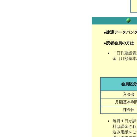
●
建通データバン
●
読者会員の方は
「日刊建設青
金（月額基本
会員区分
入会金
月額基本利
課金日
毎月１日が課
料は課金され
込み用紙をご